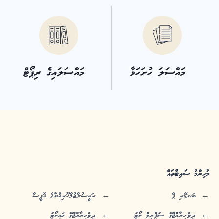
މައްސަލަ ހުށަހަޅާ
މައްސަލައިގެ ރިޕޯޓް
މުހިންމު ސައިޓްތައް
ބަނޑޭރި ޕޭ
ރައީސުލްޖުމްހޫރިއްޔާގެ އޮފީސް
ދިވެހިރާއްޖޭގެ ސުޕްރީމް ކޯޓު
ދިވެހިރާއްޖޭގެ ހައިކޯޓު