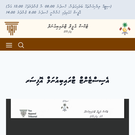
(ސިޓީއާ ލިޔެކިއުންތައް ބަލައިގަތުން: ހެނދުނު 08:00 ން މެންދުރުފަހު 13:00 އަށް)
އޮފީސް ހުޅުވިފައި ހުންނާނީ ހެނދުނު 8:00 މެންދުރު 14:00
އެސިސްޓެންޓް ޓްރައިބިއުނަލް އޮފިސަރ