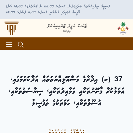
(ސިޓީއާ ލިޔެކިއުންތައް ބަލައިގަތުން: ހެނދުނު 08:00 ން މެންދުރުފަހު 13:00 އަށް)
އޮފީސް ހުޅުވިފައި ހުންނާނީ ހެނދުނު 8:00 މެންދުރު 14:00
37 (ކ) އިދާރާގެ މަސްއޫލިއްޔަތުތައް އަދާކުރުމުގައި،
އަމަލުކުރާ ޤާނޫނުތަކާއި ގަވާއިދުތަކާއި، ސިޔާސަތުތަކާއި،
އުސޫލުތަކާއި، ހަމަތަކުގެ ތަފުސީލު
ޑައުންލޯޑު ކުރެއްވުމަށް