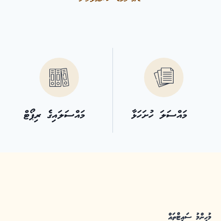
މައްސަލަ ހުށަހަޅާ
މައްސަލައިގެ ރިޕޯޓް
މުހިންމު ސައިޓްތައް